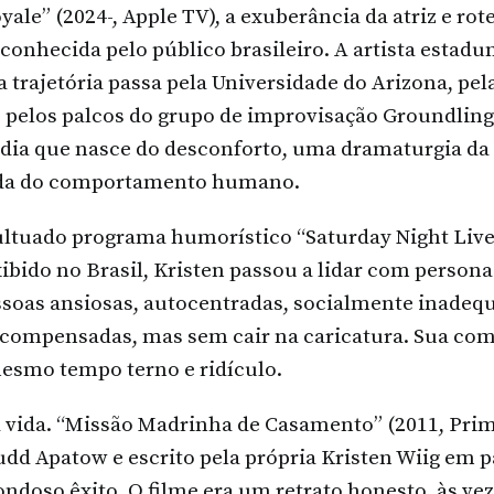
ale” (2024-, Apple TV), a exuberância da atriz e rote
conhecida pelo público brasileiro. A artista estad
a trajetória passa pela Universidade do Arizona, p
 pelos palcos do grupo de improvisação Groundlings
dia que nasce do desconforto, uma dramaturgia da 
da do comportamento humano.
ltuado programa humorístico “Saturday Night Live”
xibido no Brasil, Kristen passou a lidar com person
ssoas ansiosas, autocentradas, socialmente inadeq
ompensadas, mas sem cair na caricatura. Sua com
esmo tempo terno e ridículo.
ida. “Missão Madrinha de Casamento” (2011, Prime)
Judd Apatow e escrito pela própria Kristen Wiig em 
ndoso êxito. O filme era um retrato honesto, às ve