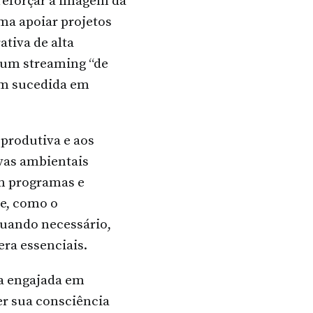
 reforçar a imagem da
ma apoiar projetos
ativa de alta
m um streaming “de
em sucedida em
eprodutiva e aos
ivas ambientais
m programas e
de, como o
quando necessário,
era essenciais.
oa engajada em
r sua consciência