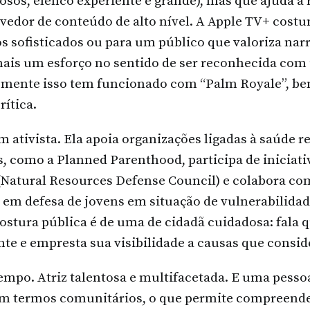
uosos, elenco experiente e grande), mas que ajuda a
edor de conteúdo de alto nível. A Apple TV+ costu
 sofisticados ou para um público que valoriza narr
 mais um esforço no sentido de ser reconhecida co
temente isso tem funcionado com “Palm Royale”, b
rítica.
 ativista. Ela apoia organizações ligadas à saúde r
s, como a Planned Parenthood, participa de iniciat
(Natural Resources Defense Council) e colabora co
 em defesa de jovens em situação de vulnerabilida
stura pública é de uma de cidadã cuidadosa: fala 
te e empresta sua visibilidade a causas que consid
mpo. Atriz talentosa e multifacetada. E uma pess
 em termos comunitários, o que permite compreende