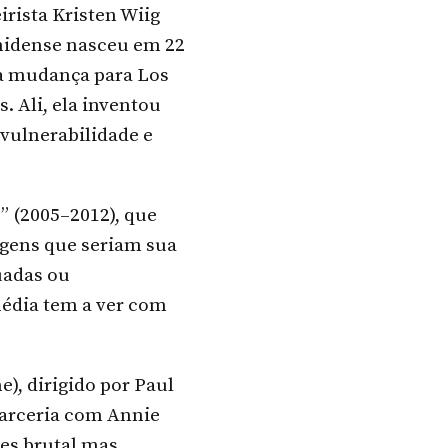
irista Kristen Wiig
unidense nasceu em 22
ela mudança para Los
. Ali, ela inventou
vulnerabilidade e
 (2005–2012), que
agens que seriam sua
uadas ou
édia tem a ver com
, dirigido por Paul
parceria com Annie
zes brutal mas