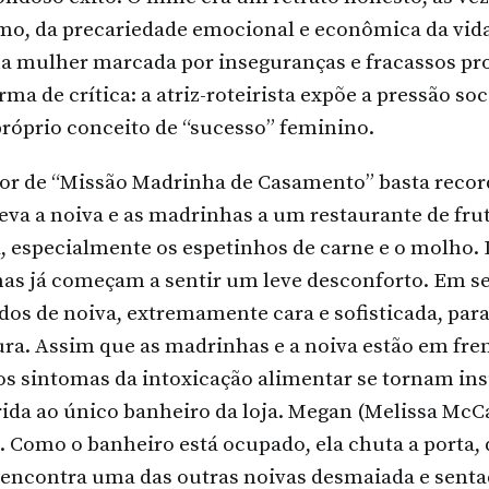
o, da precariedade emocional e econômica da vida
a mulher marcada por inseguranças e fracassos pro
a de crítica: a atriz-roteirista expõe a pressão soc
próprio conceito de “sucesso” feminino.
or de “Missão Madrinha de Casamento” basta recor
va a noiva e as madrinhas a um restaurante de frut
, especialmente os espetinhos de carne e o molho.
s já começam a sentir um leve desconforto. Em seg
dos de noiva, extremamente cara e sofisticada, par
ura. Assim que as madrinhas e a noiva estão em fre
 os sintomas da intoxicação alimentar se tornam ins
ida ao único banheiro da loja. Megan (Melissa McCa
. Como o banheiro está ocupado, ela chuta a porta,
 encontra uma das outras noivas desmaiada e sentad