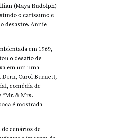
illian (Maya Rudolph)
stindo o caríssimo e
 o desastre. Annie
 ambientada em 1969,
tou o desafio de
lexa em um uma
 Dern, Carol Burnett,
cial, comédia de
 “Mr. & Mrs.
época é mostrada
 de cenários de