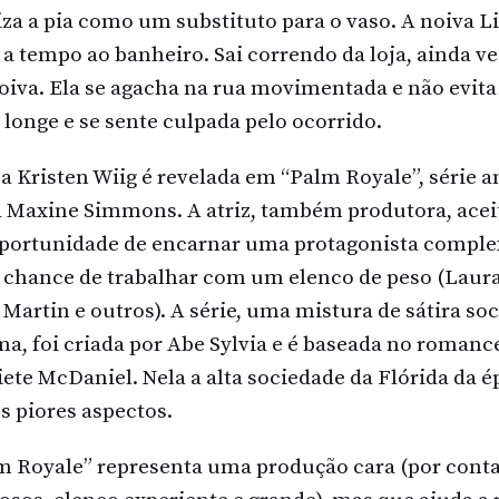
iza a pia como um substituto para o vaso. A noiva L
a tempo ao banheiro. Sai correndo da loja, ainda ve
oiva. Ela se agacha na rua movimentada e não evita
 longe e se sente culpada pelo ocorrido.
ca Kristen Wiig é revelada em “Palm Royale”, série
ta Maxine Simmons. A atriz, também produtora, acei
 oportunidade de encarnar uma protagonista comp
 chance de trabalhar com um elenco de peso (Laura
 Martin e outros). A série, uma mistura de sátira so
, foi criada por Abe Sylvia e é baseada no romance
iete McDaniel. Nela a alta sociedade da Flórida da 
 piores aspectos.
lm Royale” representa uma produção cara (por conta