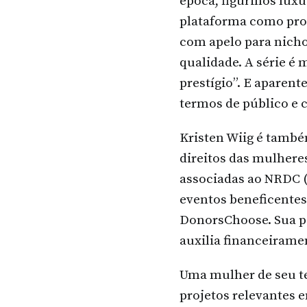
época, figurinos lux
plataforma como prov
com apelo para nichos
qualidade. A série é
prestígio”. E aparen
termos de público e c
Kristen Wiig é também
direitos das mulhere
associadas ao NRDC 
eventos beneficentes
DonorsChoose. Sua po
auxilia financeiramen
Uma mulher de seu te
projetos relevantes