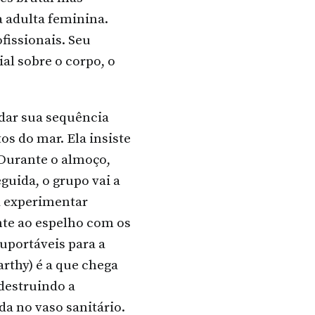
 adulta feminina.
fissionais. Seu
ial sobre o corpo, o
dar sua sequência
os do mar. Ela insiste
 Durante o almoço,
uida, o grupo vai a
a experimentar
nte ao espelho com os
uportáveis para a
rthy) é a que chega
 destruindo a
a no vaso sanitário.