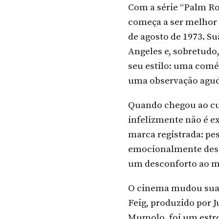
Com a série “Palm Roy
começa a ser melhor 
de agosto de 1973. Su
Angeles e, sobretudo,
seu estilo: uma comé
uma observação agu
Quando chegou ao cu
infelizmente não é e
marca registrada: pe
emocionalmente desc
um desconforto ao m
O cinema mudou sua v
Feig, produzido por 
Mumolo, foi um estro