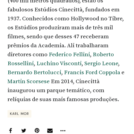
(400 mil metros quadrados), estão os
fabulosos Estúdios Cinecittà, fundados em
1937. Conhecidos como Hollywood no Tibre,
os Estúdios produziram mais de três mil
filmes, sendo que desses 47 receberam
prêmios da Academia. Ali trabalharam
diretores como
Federico Fellini
,
Roberto
Rossellini
,
Luchino Visconti
,
Sergio Leone
,
Bernardo Bertolucci
,
Francis Ford Coppola
e
Martin Scorsese
Em 2014, Cinecittà
inaugurou um parque temático, com
relíquias de suas mais famosas produções.
KARL MOR