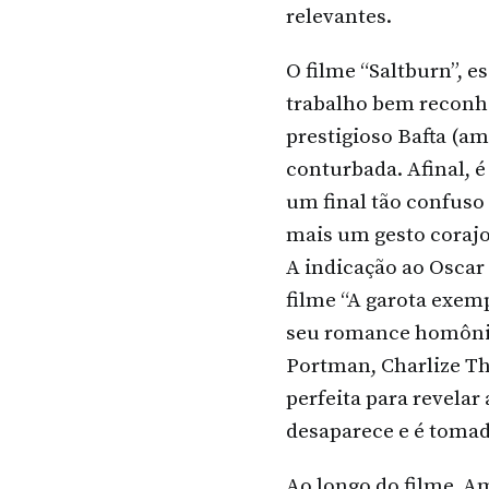
relevantes.
O filme “Saltburn”, e
trabalho bem reconhec
prestigioso Bafta (a
conturbada. Afinal, é
um final tão confuso
mais um gesto corajo
A indicação ao Oscar
filme “A garota exempl
seu romance homônim
Portman, Charlize Th
perfeita para revela
desaparece e é toma
Ao longo do filme, A