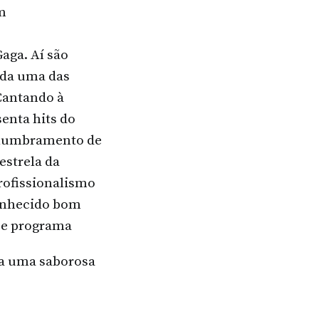
m
Gaga. Aí são
ada uma das
Cantando à
enta hits do
eslumbramento de
strela da
profissionalismo
conhecido bom
se programa
la uma saborosa