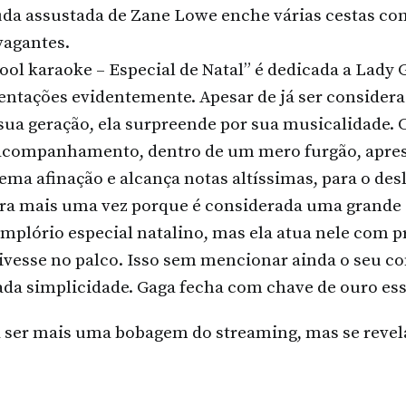
juda assustada de Zane Lowe enche várias cestas co
vagantes.
pool karaoke – Especial de Natal” é dedicada a Lady 
entações evidentemente. Apesar de já ser consider
sua geração, ela surpreende por sua musicalidade. 
 acompanhamento, dentro de um mero furgão, apres
ema afinação e alcança notas altíssimas, para o d
a mais uma vez porque é considerada uma grande e
implório especial natalino, mas ela atua nele com 
tivesse no palco. Isso sem mencionar ainda o seu 
ada simplicidade. Gaga fecha com chave de ouro es
a ser mais uma bobagem do streaming, mas se reve