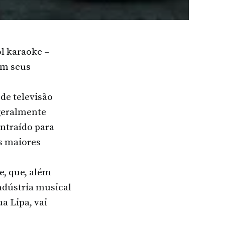
l karaoke –
tam seus
de televisão
geralmente
ntraído para
s maiores
e, que, além
indústria musical
a Lipa, vai