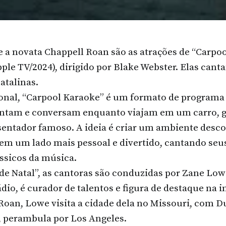
e a novata Chappell Roan são as atrações de “Carpoo
pple TV/2024), dirigido por Blake Webster. Elas can
atalinas.
ional, “Carpool Karaoke” é um formato de programa 
antam e conversam enquanto viajam em um carro, 
sentador famoso. A ideia é criar um ambiente desco
rem um lado mais pessoal e divertido, cantando seu
ássicos da música.
 de Natal”, as cantoras são conduzidas por Zane Low
dio, é curador de talentos e figura de destaque na 
Roan, Lowe visita a cidade dela no Missouri, com Du
, perambula por Los Angeles.