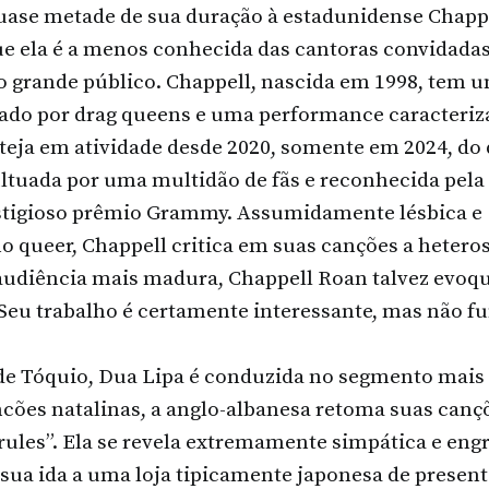
uase metade de sua duração à estadunidense Chapp
 ela é a menos conhecida das cantoras convidadas.
ao grande público. Chappell, nascida em 1998, tem u
ado por drag queens e uma performance caracteriz
teja em atividade desde 2020, somente em 2024, do 
ultuada por uma multidão de fãs e reconhecida pela
estigioso prêmio Grammy. Assumidamente lésbica e
o queer, Chappell critica em suas canções a hetero
audiência mais madura, Chappell Roan talvez evoq
 Seu trabalho é certamente interessante, mas não f
 de Tóquio, Dua Lipa é conduzida no segmento mais
ncões natalinas, a anglo-albanesa retoma suas canç
ules”. Ela se revela extremamente simpática e engr
 sua ida a uma loja tipicamente japonesa de present