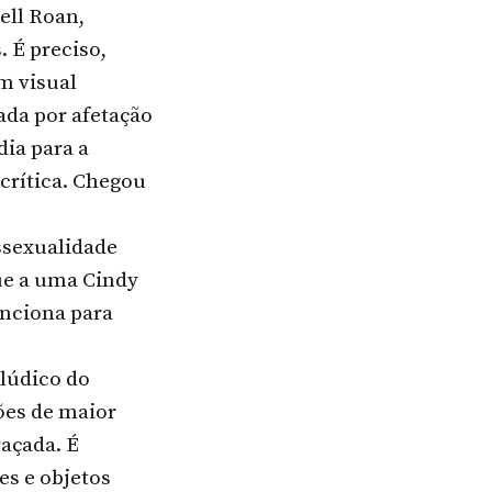
ell Roan,
 É preciso,
m visual
ada por afetação
dia para a
 crítica. Chegou
ssexualidade
ue a uma Cindy
unciona para
 lúdico do
ões de maior
açada. É
es e objetos