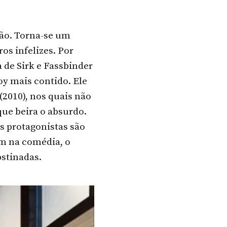
ão. Torna-se um
os infelizes. Por
 de Sirk e Fassbinder
oy mais contido. Ele
(2010), nos quais não
ue beira o absurdo.
s protagonistas são
um na comédia, o
bstinadas.