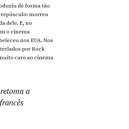
roduziu de forma tão
 crepúsculo: morreu
a dele. E, no
com o cinema
beleceu nos EUA. Nos
strelados por Rock
muito caro ao cinema
 retoma a
 francês