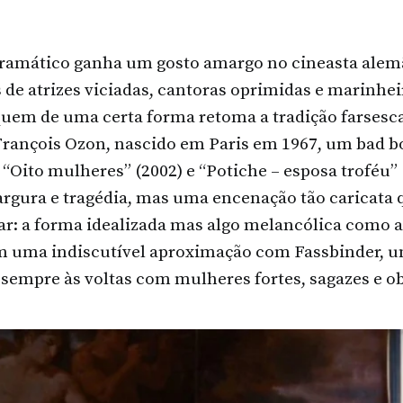
ramático ganha um gosto amargo no cineasta alem
 de atrizes viciadas, cantoras oprimidas e marinheir
 quem de uma certa forma retoma a tradição farsesca
 François Ozon, nascido em Paris em 1967, um bad b
“Oito mulheres” (2002) e “Potiche – esposa troféu” 
gura e tragédia, mas uma encenação tão caricata q
ar: a forma idealizada mas algo melancólica como a
um uma indiscutível aproximação com Fassbinder, 
sempre às voltas com mulheres fortes, sagazes e o