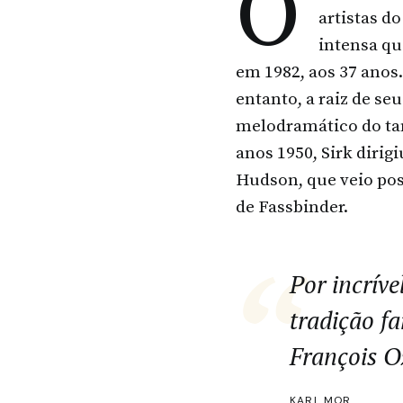
O
artistas d
intensa qu
em 1982, aos 37 anos
entanto, a raiz de s
melodramático do tam
anos 1950, Sirk diri
Hudson, que veio po
de Fassbinder.
Por incrív
tradição fa
François O
KARL MOR