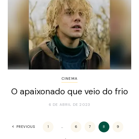
CINEMA
O apaixonado que veio do frio
6 DE ABRIL DE 2023
PREVIOUS
1
…
6
7
8
9